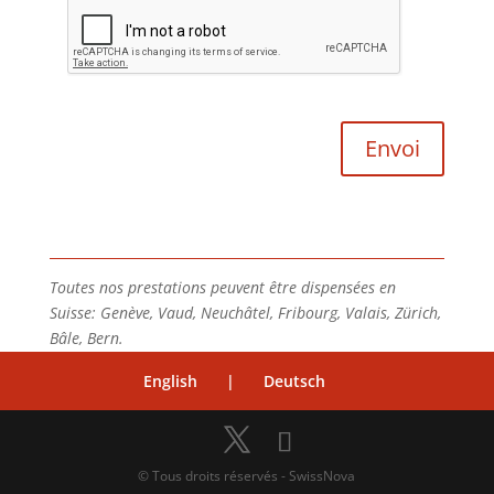
Toutes nos prestations peuvent être dispensées en
Suisse: Genève, Vaud, Neuchâtel, Fribourg, Valais, Zürich,
Bâle, Bern.
English
|
Deutsch
© Tous droits réservés - SwissNova