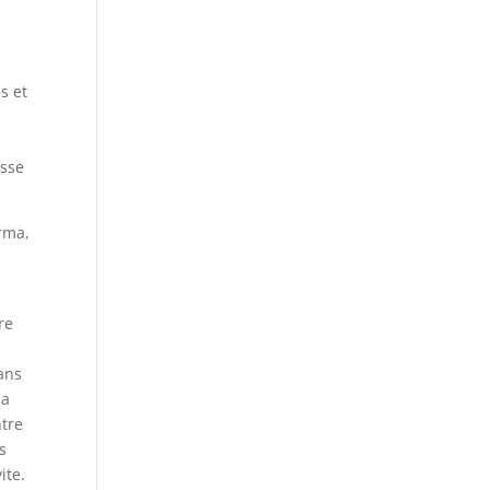
s et
esse
rma,
re
ans
la
ntre
s
ite.