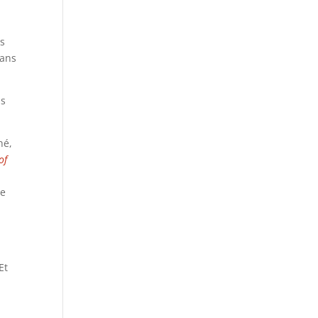
es
sans
ns
hé,
of
n
de
Et