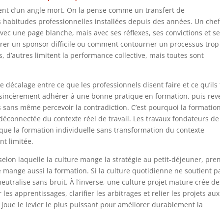
vent d’un angle mort. On la pense comme un transfert de
s habitudes professionnelles installées depuis des années. Un che
vec une page blanche, mais avec ses réflexes, ses convictions et s
érer un sponsor difficile ou comment contourner un processus trop
s, d’autres limitent la performance collective, mais toutes sont
e décalage entre ce que les professionnels disent faire et ce qu’ils
sincèrement adhérer à une bonne pratique en formation, puis rev
es sans même percevoir la contradiction. C’est pourquoi la formatio
 déconnectée du contexte réel de travail. Les travaux fondateurs de
ue la formation individuelle sans transformation du contexte
nt limitée.
selon laquelle la culture mange la stratégie au petit-déjeuner, pre
lle mange aussi la formation. Si la culture quotidienne ne soutient p
neutralise sans bruit. À l’inverse, une culture projet mature crée de
les apprentissages, clarifier les arbitrages et relier les projets aux
e joue le levier le plus puissant pour améliorer durablement la