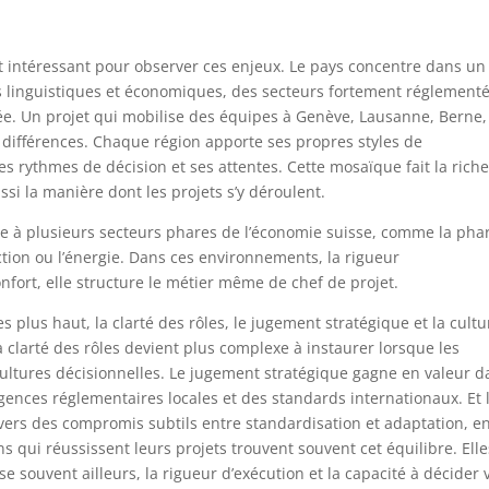
nt intéressant pour observer ces enjeux. Le pays concentre dans un
 linguistiques et économiques, des secteurs fortement réglementé
iée. Un projet qui mobilise des équipes à Genève, Lausanne, Berne,
 différences. Chaque région apporte ses propres styles de
es rythmes de décision et ses attentes. Cette mosaïque fait la rich
si la manière dont les projets s’y déroulent.
pre à plusieurs secteurs phares de l’économie suisse, comme la pha
ction ou l’énergie. Dans ces environnements, la rigueur
fort, elle structure le métier même de chef de projet.
 plus haut, la clarté des rôles, le jugement stratégique et la cultu
a clarté des rôles devient plus complexe à instaurer lorsque les
ultures décisionnelles. Le jugement stratégique gagne en valeur d
igences réglementaires locales et des standards internationaux. Et 
ravers des compromis subtils entre standardisation et adaptation, e
ns qui réussissent leurs projets trouvent souvent cet équilibre. Elle
souvent ailleurs, la rigueur d’exécution et la capacité à décider v