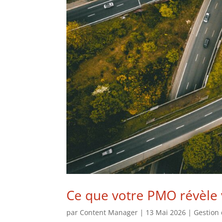
Ce que votre PMO révèle 
par
Content Manager
|
13 Mai 2026
|
Gestion 