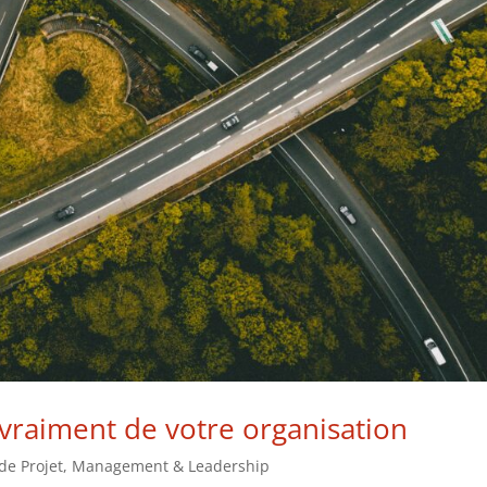
vraiment de votre organisation
de Projet
,
Management & Leadership