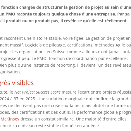
la fonction chargée de structurer la gestion de projet au sein d’un
, un PMO raconte toujours quelque chose d’une entreprise. Par sa
il produit ou ne produit pas, il révèle ce qu’elle est réellement
t racontent une histoire stable, voire figée. La gestion de projet en
ent massif. Logiciels de pilotage, certifications, méthodes Agile o
rojet: les organisations en Suisse comme ailleurs n’ont jamais aut
progressent peu. Le PMO, fonction de coordination par excellence,
en plus qu’une instance de reporting, il devient l’un des révélate
rganisation.
rès visibles
tute
, le
Net Project Success Score
mesure l’écart entre projets réussis
 2024 à 37 en 2025. Une variation marginale qui confirme la grande
nnées ne décrivent pas une crise soudaine, mais plutôt une forme d
odes, des certifications et des outils, la performance globale progr
McKinsey
dresse un constat similaire. Une majorité d’entre elles
à encore, ce niveau reste stable d’année en année.e