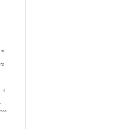
e
u
ant
urs
 et
e
esse