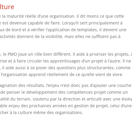
lture
 la maturité réelle d’une organisation. Il dit moins ce que cette
le est devenue capable de faire. Lorsqu’il sert principalement à
x de bord et à vérifier l’application de templates, il devient une
ctivités donnent de la visibilité, mais elles ne suffisent pas à
le PMO joue un rôle bien différent. Il aide à prioriser les projets, 
rise et à faire circuler les apprentissages d’un projet à l’autre. Il ne
, il aide aussi à se poser des questions plus structurantes, comme
si l’organisation apprend réellement de ce qu’elle vient de vivre.
tagnation des résultats, l’enjeu n’est donc pas d’ajouter une couche
 est de penser le développement des compétences projet comme un
lité du terrain, soutenu par la direction et articulé avec une évol
ritable enjeu des prochaines années en gestion de projet, celui d’une
ucher à la culture même des organisations.