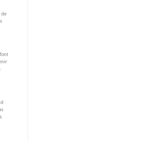
f de
es
 font
enir
n
nd
as
s