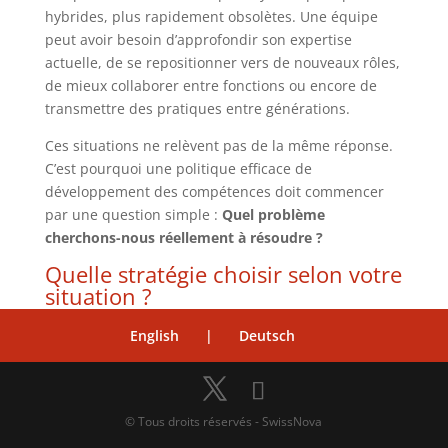
hybrides, plus rapidement obsolètes. Une équipe
peut avoir besoin d’approfondir son expertise
actuelle, de se repositionner vers de nouveaux rôles,
de mieux collaborer entre fonctions ou encore de
transmettre des pratiques entre générations.
Ces situations ne relèvent pas de la même réponse.
C’est pourquoi une politique efficace de
développement des compétences doit commencer
par une question simple :
Quel problème
cherchons-nous réellement à résoudre ?
Quelle stratégie choisir selon votre
situation ?
Stratégie
English
|
Deutsch
Situation observée dans l’entreprise
prioritaire
Les outils, méthodes ou exigences du
métier évoluent, mais le rôle reste le
Upskilling
© Tous droits réservés - SwissNova
même