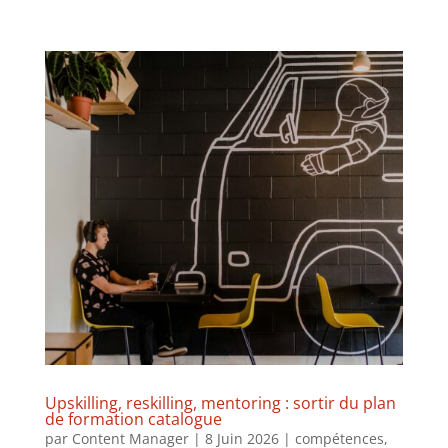
Upskilling, reskilling, mentoring : sortir du plan
de formation catalogue
par
Content Manager
|
8 Juin 2026
|
compétences
,