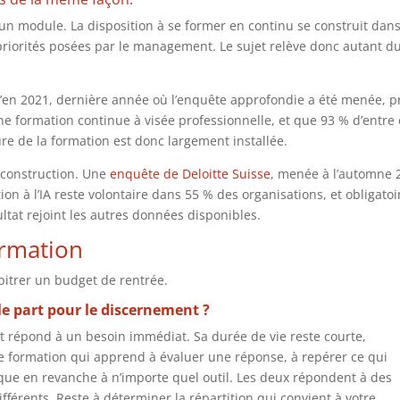
 module. La disposition à se former en continu se construit dans
 priorités posées par le management. Le sujet relève donc autant d
qu’en 2021, dernière année où l’enquête approfondie a été menée, p
ne formation continue à visée professionnelle, et que 93 % d’entre 
re de la formation est donc largement installée.
n construction. Une
enquête de Deloitte Suisse
, menée à l’automne 
on à l’IA reste volontaire dans 55 % des organisations, et obligatoi
ultat rejoint les autres données disponibles.
ormation
bitrer un budget de rentrée.
lle part pour le discernement ?
nt répond à un besoin immédiat. Sa durée de vie reste courte,
ne formation qui apprend à évaluer une réponse, à repérer ce qui
ique en revanche à n’importe quel outil. Les deux répondent à des
fférents. Reste à déterminer la répartition qui convient à votre