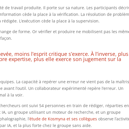
té de travail produite. Il porte sur sa nature. Les participants décr
information cède la place à la vérification. La résolution de problè
à rédigée. L’exécution cède la place à la supervision.
 change de forme. Or vérifier et produire ne mobilisent pas les mêm
 façon.
evée, moins l’esprit critique s’exerce. À l’inverse, plus
re expertise, plus elle exerce son jugement sur la
équipes. La capacité à repérer une erreur ne vient pas de la maîtri
uise avant l’outil. Un collaborateur expérimenté repère l’erreur. Un
al à la voir.
chercheurs ont suivi 54 personnes en train de rédiger, réparties e
nt IA, un groupe utilisant un moteur de recherche, et un groupe
phalographie, l’
étude de Kosmyna et ses collègues
observe l’activit
par IA, et la plus forte chez le groupe sans aide.