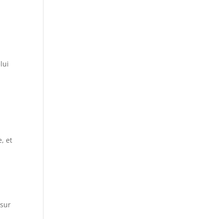
lui
, et
 sur