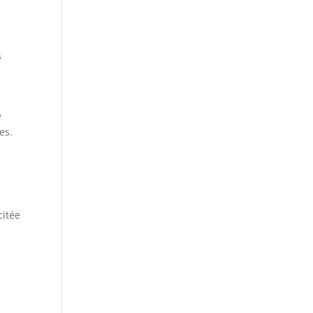
s
e
es.
citée
.