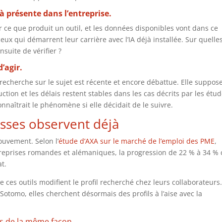
à présente dans l’entreprise.
r ce que produit un outil, et les données disponibles vont dans ce
ux qui démarrent leur carrière avec l’IA déjà installée. Sur quelle
nsuite de vérifier ?
’agir.
 recherche sur le sujet est récente et encore débattue. Elle suppos
ction et les délais restent stables dans les cas décrits par les étud
nnaîtrait le phénomène si elle décidait de le suivre.
isses observent déjà
uvement. Selon l’
étude d’AXA sur le marché de l’emploi des PME
,
reprises romandes et alémaniques, la progression de 22 % à 34 % 
t.
e ces outils modifient le profil recherché chez leurs collaborateurs
Sotomo, elles cherchent désormais des profils à l’aise avec la
as de la même façon.