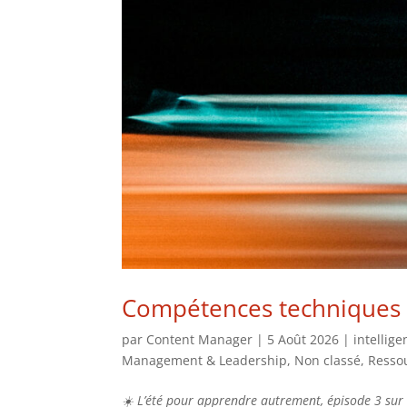
Compétences techniques et 
par
Content Manager
|
5 Août 2026
|
intellige
Management & Leadership
,
Non classé
,
Resso
☀️ L’été pour apprendre autrement, épisode 3 sur