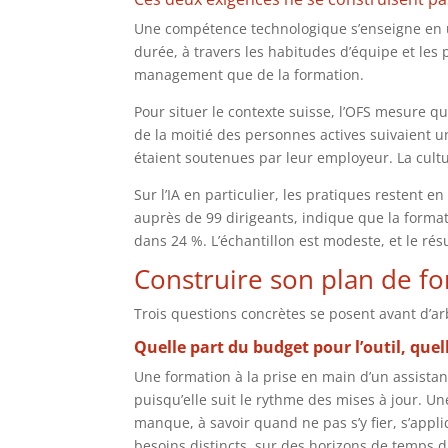
Une compétence technologique s’enseigne en un
durée, à travers les habitudes d’équipe et les
management que de la formation.
Pour situer le contexte suisse, l’OFS mesure 
de la moitié des personnes actives suivaient u
étaient soutenues par leur employeur. La cultu
Sur l’IA en particulier, les pratiques restent e
auprès de 99 dirigeants, indique que la formati
dans 24 %. L’échantillon est modeste, et le rés
Construire son plan de f
Trois questions concrètes se posent avant d’ar
Quelle part du budget pour l’outil, que
Une formation à la prise en main d’un assista
puisqu’elle suit le rythme des mises à jour. U
manque, à savoir quand ne pas s’y fier, s’appl
besoins distincts, sur des horizons de temps di