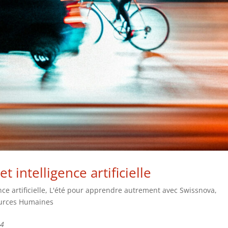
intelligence artificielle
nce artificielle
,
L'été pour apprendre autrement avec Swissnova
,
urces Humaines
 4