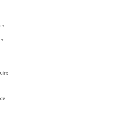
rer
n
 en
r
uire
 de