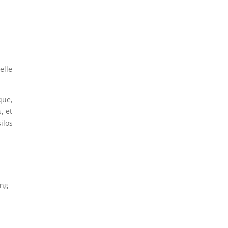
elle
que,
, et
ilos
.
x
ing