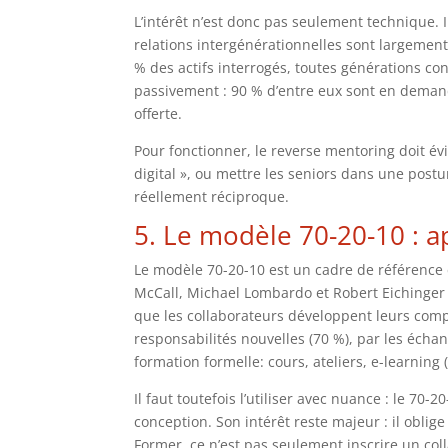
L’intérêt n’est donc pas seulement technique. I
relations intergénérationnelles sont largeme
% des actifs interrogés, toutes générations co
passivement : 90 % d’entre eux sont en demand
offerte.
Pour fonctionner, le reverse mentoring doit évi
digital », ou mettre les seniors dans une postur
réellement réciproque.
5. Le modèle 70-20-10 : ap
Le modèle 70-20-10 est un cadre de référenc
McCall, Michael Lombardo et Robert Eichinge
que les collaborateurs développent leurs comp
responsabilités nouvelles (70 %), par les échan
formation formelle: cours, ateliers, e-learning 
Il faut toutefois l’utiliser avec nuance : le 7
conception. Son intérêt reste majeur : il oblige
Former, ce n’est pas seulement inscrire un col