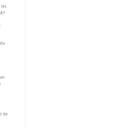
 les
 87
t
 du
gan
e
re de