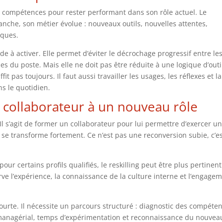
es compétences pour rester performant dans son rôle actuel. Le
nche, son métier évolue : nouveaux outils, nouvelles attentes,
iques.
pide à activer. Elle permet d’éviter le décrochage progressif entre le
s du poste. Mais elle ne doit pas être réduite à une logique d’outil
 pas toujours. Il faut aussi travailler les usages, les réflexes et la
ns le quotidien.
un collaborateur à un nouveau rôle
Il s’agit de former un collaborateur pour lui permettre d’exercer u
 se transforme fortement. Ce n’est pas une reconversion subie, c’e
r certains profils qualifiés, le reskilling peut être plus pertinent
ve l’expérience, la connaissance de la culture interne et l’engage
ourte. Il nécessite un parcours structuré : diagnostic des compéte
 managérial, temps d’expérimentation et reconnaissance du nouvea