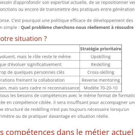
esoin d’approfondir son expertise actuelle, de se repositionner ve
fonctions ou encore de transmettre des pratiques entre génération
onse. C’est pourquoi une politique efficace de développement des
n simple :
Quel problème cherchons-nous réellement à résoudre 
otre situation ?
Stratégie prioritaire
voluent, mais le rôle reste le même
Upskilling
ue d’évoluer significativement
Reskilling
trop de quelques personnes clés
Cross-skilling
ations freinent la collaboration
Reverse mentoring
rain, mais sans cadre ni reconnaissance
Modèle 70-20-10
ter tous les besoins de compétences avec le même format de formati
tée en compétence ciblée. Il sera insuffisant pour accompagner un
e structuré de reskilling n’est pas toujours nécessaire lorsqu’un
érimètre ou de pratiquer davantage en situation réelle.
les compétences dans le métier actuel