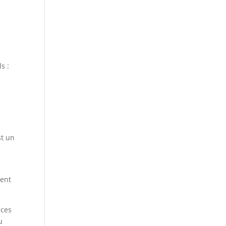
s
s :
n
st un
ment
nces
u