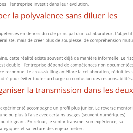
es : l’entreprise investit dans leur évolution.
pper la polyvalence sans diluer les
pétences en dehors du rôle principal d’un collaborateur. L’objectif
éraliste, mais de créer plus de souplesse, de compréhension mutu
ine, cette réalité existe souvent déjà de manière informelle. Le ris
, est double : l’entreprise dépend de compétences non documentées
e reconnue. Le cross-skilling améliore la collaboration, réduit les s
 cadré pour éviter toute surcharge ou confusion des responsabilités
ganiser la transmission dans les deu
 expérimenté accompagne un profil plus junior. Le reverse mentor
jeune ou plus à l’aise avec certains usages (souvent numériques)
ou dirigeant. En retour, le senior transmet son expérience, sa
ratégiques et sa lecture des enjeux métier.