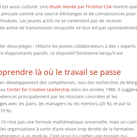
l est aussi culturel. Une
étude menée par l’Institut CSA
montre que
nt perçues comme une source d’échanges et de connaissances pour
nfondues. Les jeunes actifs ne se contentent pas de recevoir
e active de transmission lorsqu’elle ne leur est pas spontanémen
ter deux pièges : réduire les jeunes collaborateurs à des « experts
e d’apprenants passifs. Le dispositif fonctionne lorsqu’il est
prendre là où le travail se passe
e en développement des compétences, issu des recherches de Mor
r au
Center for Creative Leadership
dans les années 1980. Il suggèr
étences principalement par les missions concrètes et les
ges avec les pairs, les managers ou les mentors (20 %), et par la
(10 %).
0-20-10 n’est pas une formule mathématique universelle, mais un cad
 les organisations à sortir d’une vision trop étroite de la formation.
laborateur à un module. C’est aussi lui confier une mission qui