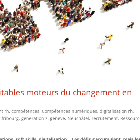
véritables moteurs du changement en
t rh
,
compétences
,
Compétences numériques
,
digitalisation rh
,
,
fribourg
,
generation z
,
geneve
,
Neuchâtel
,
recrutement
,
Ressourc
ions, soft skills, digitalisation… Les défis s’accumulent, mais le