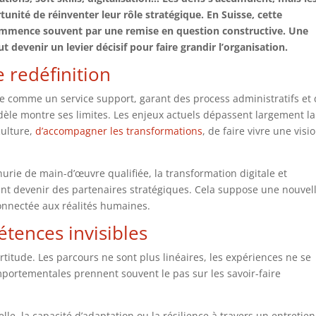
nité de réinventer leur rôle stratégique. En Suisse, cette
commence souvent par une remise en question constructive. Une
t devenir un levier décisif pour faire grandir l’organisation.
 redéfinition
e comme un service support, garant des process administratifs et
odèle montre ses limites. Les enjeux actuels dépassent largement la
culture,
d’accompagner les transformations
, de faire vivre une visi
rie de main-d’œuvre qualifiée, la transformation digitale et
ivent devenir des partenaires stratégiques. Cela suppose une nouvel
connectée aux réalités humaines.
étences invisibles
ertitude. Les parcours ne sont plus linéaires, les expériences ne se
portementales prennent souvent le pas sur les savoir-faire
lle, la capacité d’adaptation ou la résilience à travers un entretien