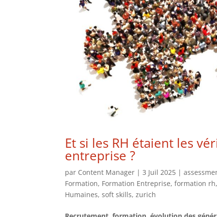
Et si les RH étaient les 
entreprise ?
par
Content Manager
|
3 Juil 2025
|
assessmen
Formation
,
Formation Entreprise
,
formation rh
Humaines
,
soft skills
,
zurich
Recrutement, formation, évolution des générat