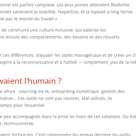
onnel est parfois complexe. Les plus jeunes attendent flexibilité,
és valorisent la stabilité, l’expertise, et la loyauté à long terme.
d pas le monde du travail ».
e de construire une culture inclusive, qui valorise les
e lecture des comportements, des besoins et des ressorts
ces différences, d’ajuster les styles managériaux et de créer un c
aspire à la reconnaissance et à l’utilité — simplement, pas de la 
ervaient l’humain ?
e allure : sourcing via IA, onboarding numérique, gestion des
tion… Ces outils ne sont pas neutres. Mal utilisés, ils
temps pour l’essentiel.
e peu accompagnés dans la prise en main de ces solutions. Ou bi
e, technocentrée.
evenir technicien. C’est comprendre les enjeux derrière les outils,