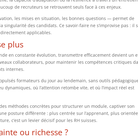
aucoup de recruteurs se retrouvent seuls face à ces enjeux.
vation, les mises en situation, les bonnes questions — permet de
 singularité des candidats. Ce savoir-faire ne s’improvise pas : il 
 directement applicables.
se plus
onde en constante évolution, transmettre efficacement devient un 
veaux collaborateurs, pour maintenir les compétences critiques d
ts internes.
ropulsés formateurs du jour au lendemain, sans outils pédagogique
 dynamiques, où l’attention retombe vite, et où l’impact réel est
r des méthodes concrètes pour structurer un module, captiver son
 une posture différente : plus centrée sur l’apprenant, plus orienté
ure, c’est un levier décisif pour les RH suisses.
ainte ou richesse ?