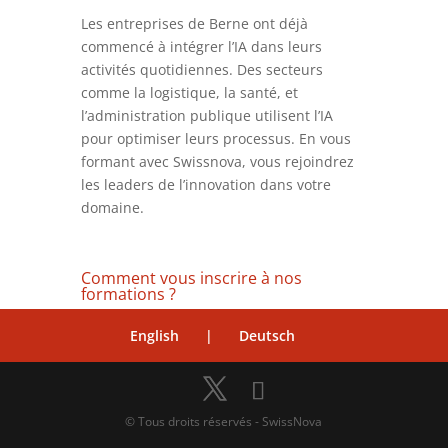
Les entreprises de Berne ont déjà
commencé à intégrer l’IA dans leurs
activités quotidiennes. Des secteurs
comme la logistique, la santé, et
l’administration publique utilisent l’IA
pour optimiser leurs processus. En vous
formant avec Swissnova, vous rejoindrez
les leaders de l’innovation dans votre
domaine.
Comment vous inscrire à nos
formations ?
Swissnova propose une gamme flexible de
English
|
Deutsch
formations, disponibles en présentiel à
Berne ou en ligne. Pour découvrir nos
offres et vous inscrire, rendez-vous sur
notre page dédiée :
Formations en
© Tous droits réservés - SwissNova
intelligence artificielle à Berne
.