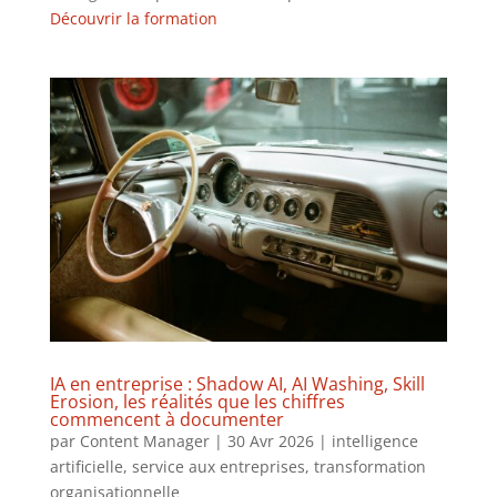
Découvrir la formation
IA en entreprise : Shadow AI, AI Washing, Skill
Erosion, les réalités que les chiffres
commencent à documenter
par
Content Manager
|
30 Avr 2026
|
intelligence
artificielle
,
service aux entreprises
,
transformation
organisationnelle