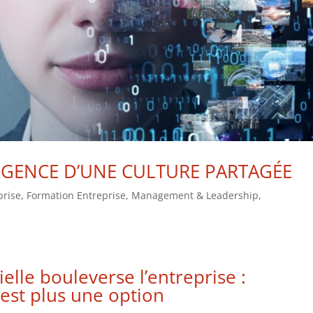
’URGENCE D’UNE CULTURE PARTAGÉE
prise
,
Formation Entreprise
,
Management & Leadership
,
cielle bouleverse l’entreprise :
est plus une option