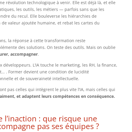
 une révolution technologique à venir. Elle est déjà là, et elle
iques, les outils, les métiers — parfois sans que les
ndre du recul. Elle bouleverse les hiérarchies de
 de valeur ajoutée humaine, et rebat les cartes du
ons, la réponse à cette transformation reste
émente des solutions. On teste des outils. Mais on oublie
turer, accompagner
.
x développeurs. L’IA touche le marketing, les RH, la finance,
… . Former devient une condition de lucidité
onnelle et de souveraineté intellectuelle.
nt pas celles qui intègrent le plus vite l’IA, mais celles qui
raiment, et adaptent leurs compétences en conséquence.
 l’inaction : que risque une
ccompagne pas ses équipes ?