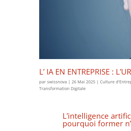
L’ IA EN ENTREPRISE : L
par
swissnova
|
26 Mai 2025
|
Culture d'Entre
Transformation Digitale
L’intelligence artifi
pourquoi former n’