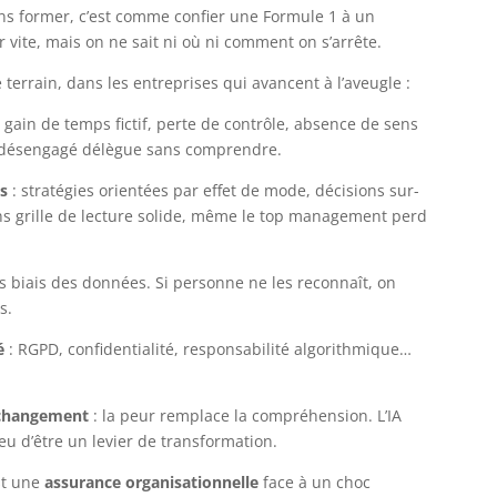
 sans former, c’est comme confier une Formule 1 à un
r vite, mais on ne sait ni où ni comment on s’arrête.
 terrain, dans les entreprises qui avancent à l’aveugle :
 gain de temps fictif, perte de contrôle, absence de sens
ain désengagé délègue sans comprendre.
s
: stratégies orientées par effet de mode, décisions sur-
s grille de lecture solide, même le top management perd
les biais des données. Si personne ne les reconnaît, on
s.
é
: RGPD, confidentialité, responsabilité algorithmique…
 changement
: la peur remplace la compréhension. L’IA
eu d’être un levier de transformation.
st une
assurance organisationnelle
face à un choc