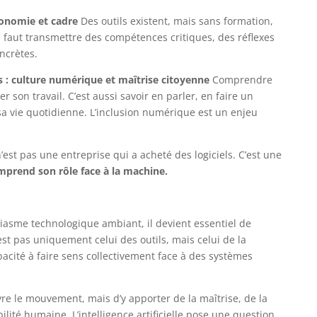
tonomie et cadre
Des outils existent, mais sans formation,
l faut transmettre des compétences critiques, des réflexes
ncrètes.
s : culture numérique et maîtrise citoyenne
Comprendre
er son travail. C’est aussi savoir en parler, en faire un
 sa vie quotidienne. L’inclusion numérique est un enjeu
n’est pas une entreprise qui a acheté des logiciels. C’est une
prend son rôle face à la machine.
iasme technologique ambiant, il devient essentiel de
’est pas uniquement celui des outils, mais celui de la
cité à faire sens collectivement face à des systèmes
vre le mouvement, mais d’y apporter de la maîtrise, de la
ilité humaine. L’intelligence artificielle pose une question