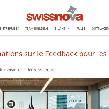
 ENTREPRISES
TEAM BUILDING
BILANS
PULSE
OUTPLACE
ations sur le Feedback pour les
ck
,
Formation
,
performance
,
zurich