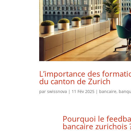
L’importance des formati
du canton de Zurich
par
swissnova
|
11 Fév 2025
|
bancaire
,
banq
Pourquoi le
feedba
bancaire zurichois 