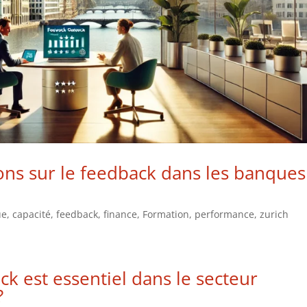
ons sur le feedback dans les banques
ue
,
capacité
,
feedback
,
finance
,
Formation
,
performance
,
zurich
ck
est essentiel dans le secteur
?