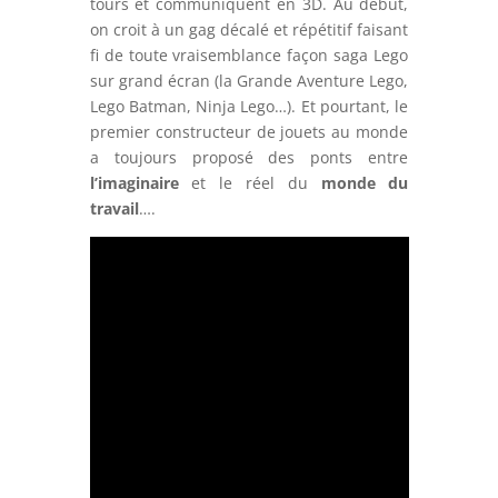
tours et communiquent en 3D. Au début,
on croit à un gag décalé et répétitif faisant
fi de toute vraisemblance façon saga Lego
sur grand écran (la Grande Aventure Lego,
Lego Batman, Ninja Lego…). Et pourtant, le
premier constructeur de jouets au monde
a toujours proposé des ponts entre
l’imaginaire
et le réel du
monde du
travail
….