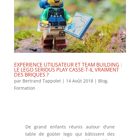
EXPERIENCE UTILISATEUR ET TEAM BUILDING :
LE LEGO SERIOUS PLAY CASSE-T-IL VRAIMENT
DES BRIQUES ?
par
Bertrand Tappolet
|
14 Août 2018
|
Blog
,
Formation
De grand enfants réunis autour d’une
table de goûter lego qui bâtissent des