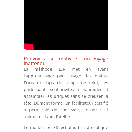
Pouvoir à la créativité : un voyage
inattendu
La méthode LSP met en avant
l’apprentissage par l’usage des mains.
Dans un laps de temps restreint, les
participants sont invités à manipuler et
assembler les briques sans se creuser la
tête. Dûment formé, un facilitateur certifié
a pour rôle de concevoir, encadrer et
animer ce type d’atelier.
Le modèle en 3D échafaudé est expliqué