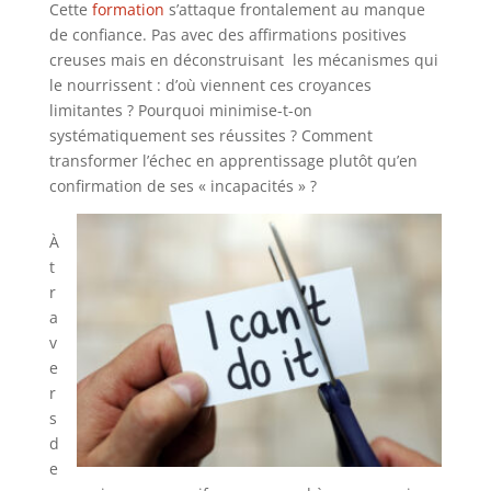
Cette
formation
s’attaque frontalement au manque
de confiance. Pas avec des affirmations positives
creuses mais en déconstruisant les mécanismes qui
le nourrissent : d’où viennent ces croyances
limitantes ? Pourquoi minimise-t-on
systématiquement ses réussites ? Comment
transformer l’échec en apprentissage plutôt qu’en
confirmation de ses « incapacités » ?
À
t
r
a
v
e
r
s
d
e