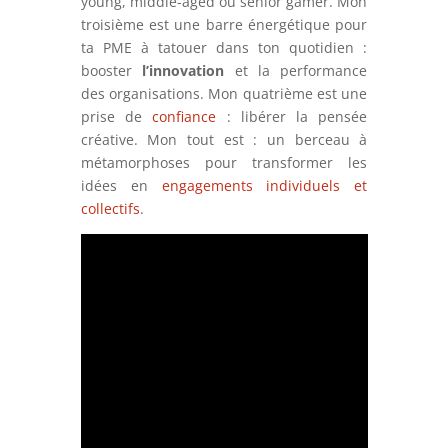
young, middle-aged ou senior gamer. Mon
troisième est une barre énergétique pour
ta PME à tatouer dans ton quotidien :
booster
l’innovation
et la performance
des organisations. Mon quatrième est une
prise de
confiance
: libérer la pensée
créative. Mon tout est : un berceau à
métamorphoses pour transformer les
idées en
engagements individuels et
collectifs
.