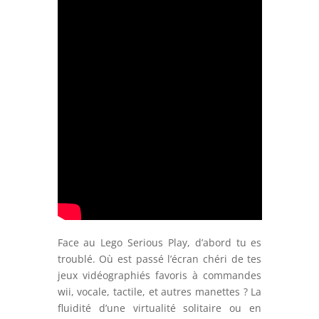
Face au Lego Serious Play, d’abord tu es
troublé. Où est passé l’écran chéri de tes
jeux vidéographiés favoris à commandes
wii, vocale, tactile, et autres manettes ? La
fluidité d’une virtualité solitaire ou en