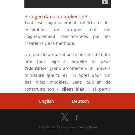
Plongée dans un atelier LSP
Tout est soigneusement réfléchi et les
ensembles de briques ont été
soigneusement sélectionnées par les
créateurs de la méthode.
Un tour de préparation te permet de bâtir
une tour lego à laquelle tu peux
t’identifier
, grand architecte d’un univers
miniature que tu es. Tu optes pour l’un
des trois modèles. Sans oublier de
construire ton «
client idéal
» (à partir
d’un pack de pièces). En solo, tu
English
|
Deutsch
échafaudes ton « expérience version
prospection ».
A ce stade, les figurines à effigie de «
© Tous droits réservés - SwissNova
grand méchant » font un tabac. Partage et
échange. Une plaque commune est créée