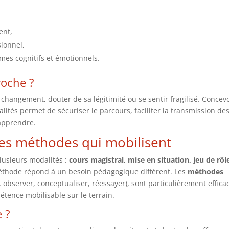
ent,
sionnel,
mes cognitifs et émotionnels.
roche ?
changement, douter de sa légitimité ou se sentir fragilisé. Concevo
ités permet de sécuriser le parcours, faciliter la transmission de
apprendre.
es méthodes qui mobilisent
plusieurs modalités :
cours magistral, mise en situation, jeu de rôl
éthode répond à un besoin pédagogique différent. Les
méthodes
 observer, conceptualiser, réessayer), sont particulièrement effica
tence mobilisable sur le terrain.
e ?