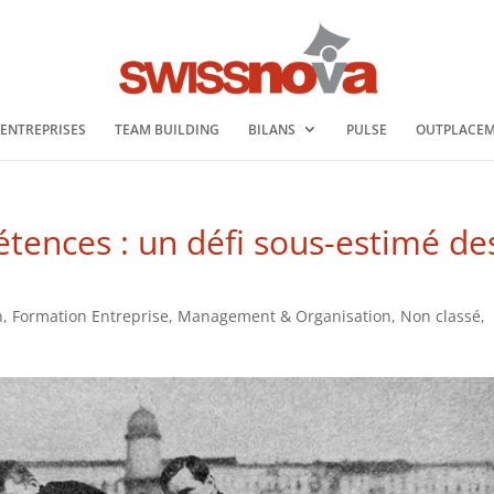
 ENTREPRISES
TEAM BUILDING
BILANS
PULSE
OUTPLACE
tences : un défi sous-estimé de
n
,
Formation Entreprise
,
Management & Organisation
,
Non classé
,