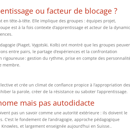
rentissage ou facteur de blocage ?
 en tête-à-tête. Elle implique des groupes : équipes projet,
oupe est à la fois contexte d’apprentissage et acteur de la dynam
ences.
dagogie (Piaget, Vygotski, Kolb) ont montré que les groupes peuve
ions entre pairs, le partage d’expériences et la confrontation
n rigoureuse : gestion du rythme, prise en compte des personnalit
que membre.
lective et crée un climat de confiance propice à l’appropriation de
nhiber la parole, créer de la résistance ou saboter l’apprentissage.
onome mais pas autodidacte
ivent pas un savoir comme une autorité extérieure : ils doivent le
ens. C’est le fondement de l’andragogie, approche pédagogique
Knowles, et largement enseignée aujourd’hui en Suisse..