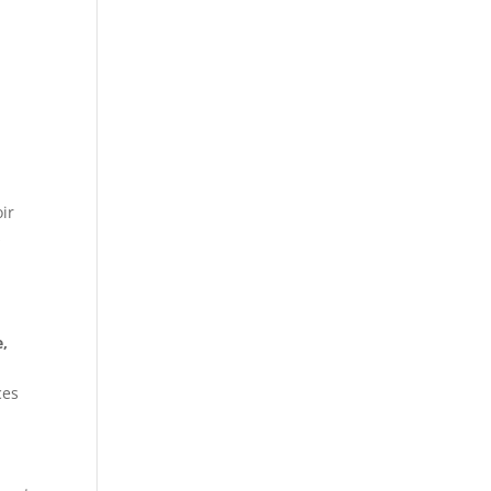
ir
s
e,
ces