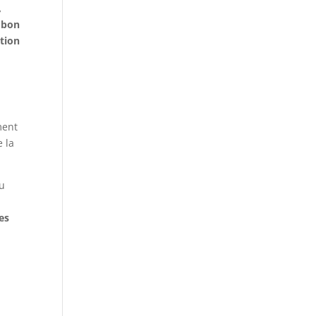
,
u bon
tion
ment
e la
ou
es