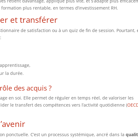
s retient davantage, applique plus vite, et s’adapte plus efficac
 formation plus rentable, en termes d’investissement RH.
er et transférer
tionnaire de satisfaction ou à un quiz de fin de session. Pourtant,
:
’apprentissage,
ur la durée.
rôle des acquis ?
sage en soi. Elle permet de réguler en temps réel, de valoriser les
alider le transfert des compétences vers l’activité quotidienne (
OECD
d’avenir
ion ponctuelle. C’est un processus systémique, ancré dans la
quali